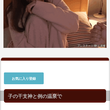
お気に入り登録
子の干支神と例の温泉で
【PR】