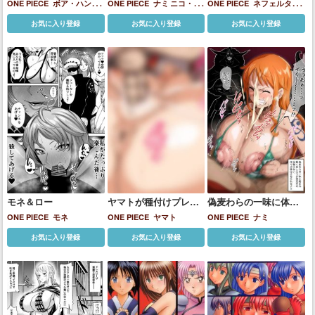
ーン
アナル舐めパイズリす
ONE PIECE
ボア・ハンコ
ONE PIECE
ナミ
ニコ・ロ
ONE PIECE
ネフェルタ
る♡
ック
ビン
ボア・ハンコック
リ・ビビ
お気に入り登録
お気に入り登録
お気に入り登録
モネ＆ロー
ヤマトが種付けプレス
偽麦わらの一味に体で
されてアヘっちゃう♡
ご奉仕させられるナミ
ONE PIECE
モネ
ONE PIECE
ヤマト
ONE PIECE
ナミ
お気に入り登録
お気に入り登録
お気に入り登録