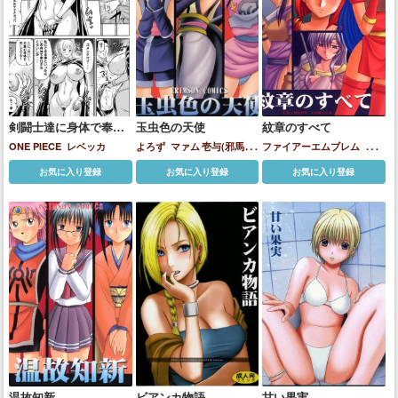
剣闘士達に身体で奉仕
玉虫色の天使
紋章のすべて
するレベッカ
ONE PIECE
レベッカ
よろず
マァム
壱与(邪馬台
ファイアーエムブレム
アイ
幻想記)
巻町操
ラ
エスト
カチュア
ジータ
お気に入り登録
お気に入り登録
お気に入り登録
ディアドラ
パオラ
ミネルバ
ラケシス
温故知新
ビアンカ物語
甘い果実