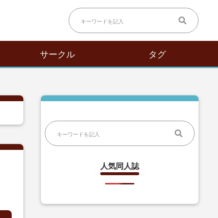
サークル
タグ
人気同人誌