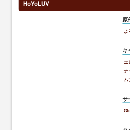
HoYoLUV
原
よ
キ
エ
ナ
ム
サ
Gl