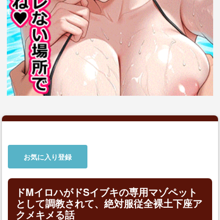
お気に入り登録
ドMイロハがドSイブキの専用マゾペット
として調教されて、絶対服従全裸土下座ア
クメキメる話