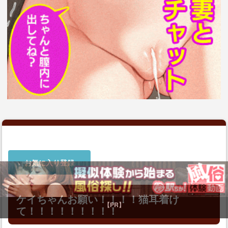
お気に入り登録
ケイちゃんお願い！！！！猫耳着け
て！！！！！！！！！
【PR】