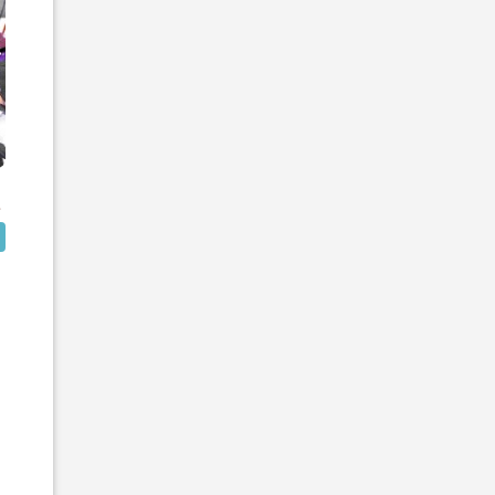
古
秦
優