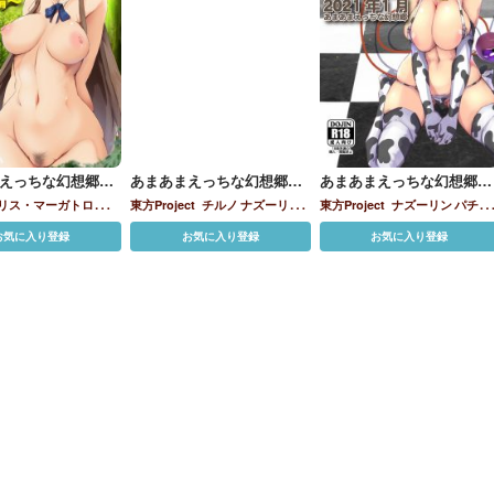
えっちな幻想郷～
あまあまえっちな幻想郷～
あまあまえっちな幻想郷～
毎日お題箱まとめ
ゆきばこ～2021年4月号～
ゆきばこ～2021年1月号～
リス・マーガトロイド
東方Project
チルノ
ナズーリン
東方Project
ナズーリン
パチュ
二年博麗神社秋季
ランドール・スカーレ
フランドール・スカーレット
レ
リー・ノーレッジ
フランドー
お気に入り登録
お気に入り登録
お気に入り登録
総集編号～
ー
ルナサ・プリズムリ
ティ・ホワイトロック
レミリ
ル・スカーレット
ルーミア
依神
リア・スカーレット
依
ア・スカーレット
古明地さとり
紫苑
十六夜咲夜
古明地こいし
雲紫
博麗霊夢
古明地さ
射命丸文
橙
水橋パルスィ
霍青娥
明地さとり
因幡てゐ
橙
犬走椛
映姫・ヤマザナドゥ
因
霧雨魔理沙
高麗野あうん
こころ
茨木華扇
赤蛮奇
鈴仙・
妖精
幽谷響子
東風谷早
曇華院・イナバ
都
西行寺幽々子
鈴仙・
・イナバ
魂魄妖夢
鶴姫