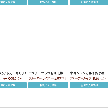
お気に入り登録
お気に入り登録
お気に入り登録
だからえっちしよ!
アスナラブラブお迎え棒セ
水着シュンとあまあま種付
ックス
けえっち
!
かぐや(超かぐや
ブルーアーカイブ
一之瀬アスナ
ブルーアーカイブ
春原シュン
彩葉
お気に入り登録
お気に入り登録
お気に入り登録