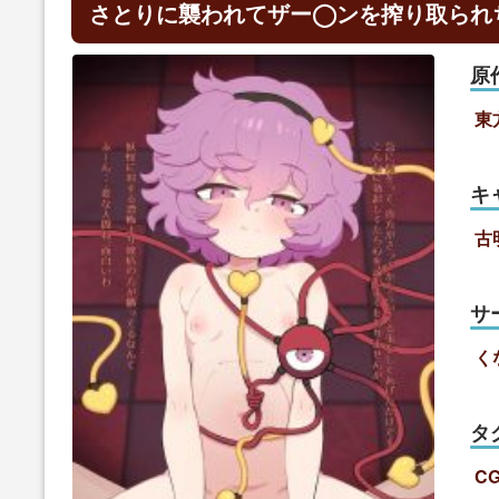
さとりに襲われてザー◯ンを搾り取られち
原
東方
キ
古
サ
く
タ
C