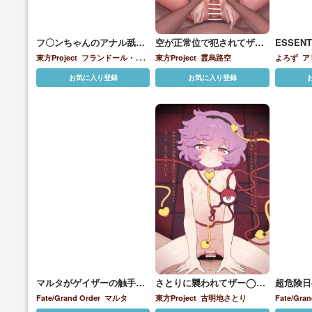
フ〇ンちゃんのアナル舐め
空が正常位で犯されてザー
ESSEN
報告…
◯ンをぶっかけられちゃ
東方Project
フランドール・ス
東方Project
霊烏路空
よろず
ア
う!!
カーレット
風
真紅
矢
お気に入り登録
お気に入り登録
マルタがゲイザーの触手チ
さとりに襲われてザー◯ン
超危険日
◯ポで犯されて孕ませられ
を搾り取られちゃう!!
りSEX♡
Fate/Grand Order
マルタ
東方Project
古明地さとり
Fate/Gran
ちゃう♡