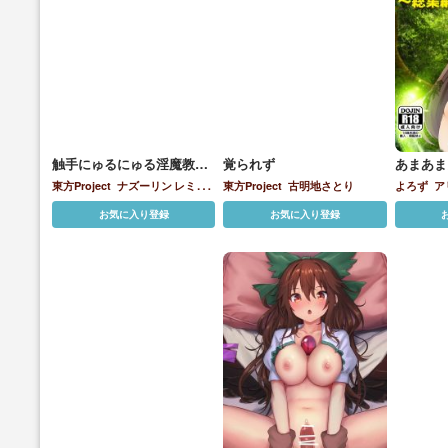
触手にゅるにゅる淫魔教室
覚られず
あまあま
が幻想郷入り アペンド 38
ゆきばこ
東方Project
ナズーリン
レミリ
東方Project
古明地さとり
よろず
ア
日後・・・
本～令和
ア・スカーレット
八雲紫
八雲藍
ノンナ
フ
お気に入り登録
お気に入り登録
例大祭・
古明地こいし
古明地さとり
多々
ット
マリ
良小傘
宇佐見菫子
宮古芳香
寅丸
バー
レミ
星
封獣ぬえ
村紗水蜜
河城にとり
神紫苑
八
物部布都
秦こころ
聖白蓮
蓬莱山
とり
四季
輝夜
蘇我屠自古
西行寺幽々子
豊
幡てゐ
大
聡耳神子
雲居一輪
風見幽香
高麗
苗
物部布
野あうん
魂魄妖夢
優曇華院
しずか