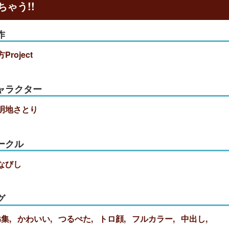
ゃう!!
作
Project
ャラクター
明地さとり
ークル
なびし
グ
G集
かわいい
つるぺた
トロ顔
フルカラー
中出し