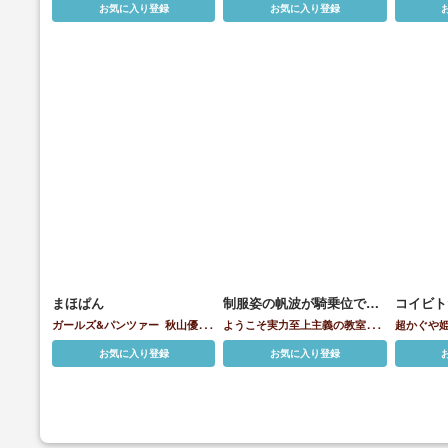
お気に入り登録
お気に入り登録
まほぱん
制服姿の帆波が騎乗位でハ
コイビト
メて搾精しちゃう!!
ガールズ&パンツァー
秋山優花
ようこそ実力至上主義の教室へ
超かぐや姫
里
西住まほ
西住みほ
一之瀬帆波
姫!)
酒寄
お気に入り登録
お気に入り登録