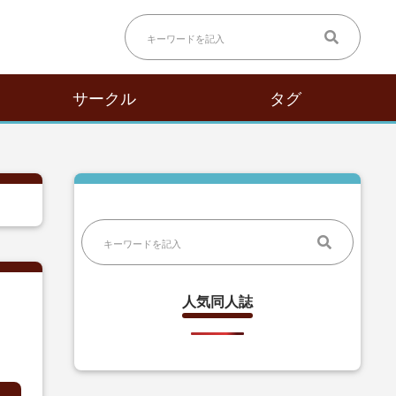
サークル
タグ
人気同人誌