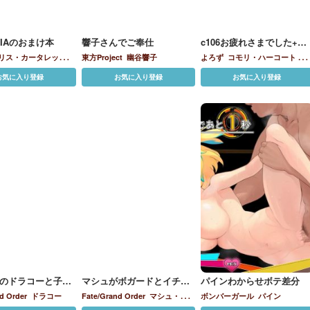
TIAのおまけ本
響子さんでご奉仕
c106お疲れさまでした+コ
ピ本
リス・カータレット
島
東方Project
幽谷響子
よろず
コモリ・ハーコート
戌
澤にこ
とこ
戌神ころね
栞葉るり
お気に入り登録
お気に入り登録
お気に入り登録
のドラコーと子作
マシュがボガードとイチャ
パインわからせボテ差分
ラブH
d Order
ドラコー
Fate/Grand Order
マシュ・キ
ボンバーガール
パイン
リエライト