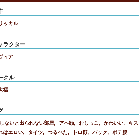
作
リッカル
ャラクター
ヴィア
ークル
大福
グ
○しないと出られない部屋
アヘ顔
おしっこ
かわいい
キス
れはエロい
タイツ
つるぺた
トロ顔
バック
ボテ腹