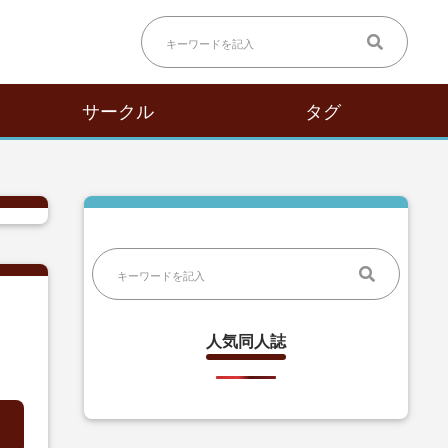
サークル
タグ
人気同人誌