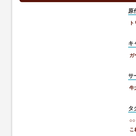
原
ト
キ
ガ
サ
牛
タ
○
こ