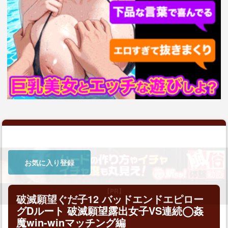
お気に入り登録
破滅願望ぐだ子12 バッドエンドエピロー
【PR】
グDルート 破滅願望露出女子VS連続◯姦
魔win-winマッチング編