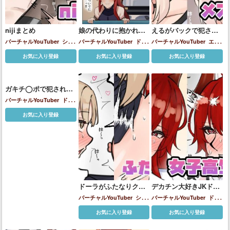
nijiまとめ
娘の代わりに抱かれる
えるがバックで犯され
母
てメス堕ちしちゃう♡
バーチャルYouTuber
シス
バーチャルYouTuber
ドー
バーチャルYouTuber
エル
ター・クレア
ドーラ(バーチ
ラ(バーチャルYouTuber)
フのえる
シスター・クレア
お気に入り登録
お気に入り登録
お気に入り登録
ャルYouTuber)
フレン・
ドーラ(バーチャル
E・ルスタリオ
リゼ・ヘル
YouTuber)
エスタ
健屋花那
星川サラ
椎
名唯華
ガキチ◯ポで犯されて
樋口楓
白雪巴
鈴原る
る
即堕ちしちゃうドーラ
バーチャルYouTuber
ドー
ラ(バーチャルYouTuber)
お気に入り登録
ドーラがふたなりクレ
デカチン大好きJKドー
アに太ももコキさせら
ラ様と放課後えっち♡
バーチャルYouTuber
シス
バーチャルYouTuber
ドー
れたり…♡
ター・クレア
ドーラ(バーチ
ラ(バーチャルYouTuber)
お気に入り登録
お気に入り登録
ャルYouTuber)