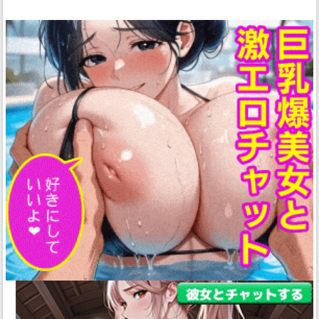
セレン・龍月
ドーラ(バーチ
ャルYouTuber)
フレン・
E・ルスタリオ
ペトラグリ
ン
ヤン・ナリ
ルイス・キャ
ミー
北小路ヒスイ
天ヶ瀬む
ゆ
天宮こころ
家長むぎ
山神
カルタ
愛園愛美
戌亥とこ
星
川サラ
朝日南アカネ
来栖夏
芽
東堂コハク
桜凛月
椎名唯
華
物述有栖
町田ちま
竜胆
尊
葉加瀬冬雪
鈴鹿詩子
雨森
小夜
雪城眞尋
鷹宮リオン