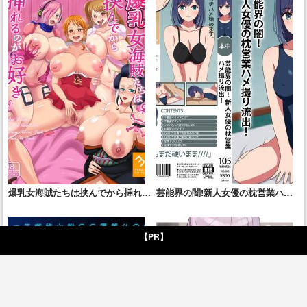
爆乳女海賊たちは挟んでから挿れる
芸能界の闇!新人女優の枕営業ハメ
のがお好き
撮り流出!
【PR】