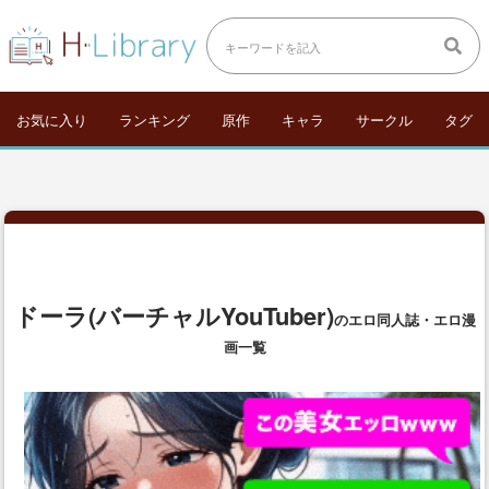
お気に入り
ランキング
原作
キャラ
サークル
タグ
ドーラ(バーチャルYouTuber)
のエロ同人誌・エロ漫
画一覧