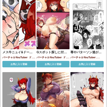
メス牛ニュイ&ドーラ
Gスポット探しに付き
尊やパターソン達が馬
おっぱいサンド
合ってくれるドーラ
チ◯ポでスタミナ強化
バーチャルYouTuber
ドー
バーチャルYouTuber
ドー
バーチャルYouTuber
様…♡♡
の特訓をする♡
ラ(バーチャルYouTuber)
ニ
ラ(バーチャルYouTuber)
Hana
Macchia(ハナ・マキ
お気に入り登録
お気に入り登録
お気に入り登録
ュイ・ソシエール
ア)
アンジュ・カトリーナ
ドーラ(バーチャル
YouTuber)
ニュイ・ソシエ
ール
レイン・パターソン
夕
陽リリ
白雪巴
竜胆尊
葉山舞
鈴