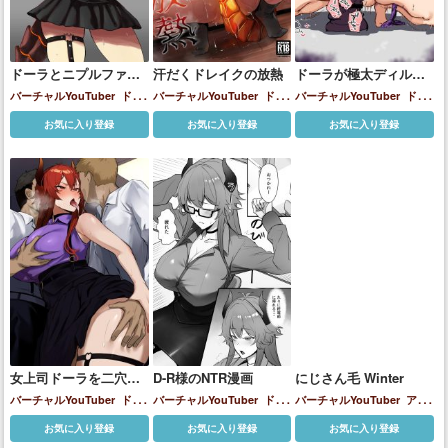
ドーラとニプルファッ
汗だくドレイクの放熱
ドーラが極太ディルド
ク♡
でオナニーする♡
バーチャルYouTuber
ドー
バーチャルYouTuber
ドー
バーチャルYouTuber
ドー
ラ(バーチャルYouTuber)
ラ(バーチャルYouTuber)
ラ(バーチャルYouTuber)
お気に入り登録
お気に入り登録
お気に入り登録
女上司ドーラを二穴ハ
D-R様のNTR漫画
にじさん毛 Winter
メ♡
バーチャルYouTuber
ドー
バーチャルYouTuber
ドー
バーチャルYouTuber
アル
ラ(バーチャルYouTuber)
ラ(バーチャルYouTuber)
ス・アルマル
アンジュ・カ
お気に入り登録
お気に入り登録
お気に入り登録
トリーナ
シスター・クレア