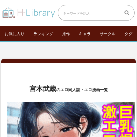
お気に入り
ランキング
原作
キャラ
サークル
タグ
宮本武蔵
のエロ同人誌・エロ漫画一覧