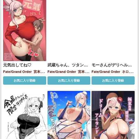
元気出してね♡
武蔵ちゃん、ツタン君
モーさんがデリヘルで
をつまみ食い
働いてたらめっちゃえ
Fate/Grand Order
宮本武
Fate/Grand Order
宮本武
Fate/Grand Order
ネロ・
っち
蔵
蔵
クラウディウス
モードレッ
お気に入り登録
お気に入り登録
お気に入り登録
ド
宮本武蔵
清少納言