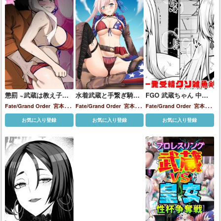
懲罰 ~武蔵は教え子名
水着武蔵と手繋ぎ騎乗
FGO 武蔵ちゃん 中出
義で無断で金を借り、
位で中出しえっち♡
し一発受精クソ雑魚剣
Fate/Grand Order
宮本武
Fate/Grand Order
宮本武
Fate/Grand Order
宮本武
刑務所に入ることにな
豪漫画
蔵
蔵
蔵
お気に入り登録
お気に入り登録
お気に入り登録
った。~