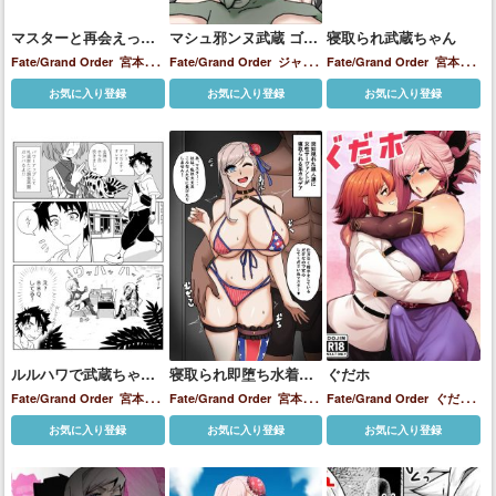
マスターと再会えっち
マシュ邪ンヌ武蔵 ゴブ
寝取られ武蔵ちゃん
する武蔵
リンハーレム
Fate/Grand Order
宮本武
Fate/Grand Order
ジャン
Fate/Grand Order
宮本武
蔵
ヌ・ダルク（オルタ）
マシ
蔵
お気に入り登録
お気に入り登録
お気に入り登録
ュ・キリエライト
宮本武蔵
ルルハワで武蔵ちゃん
寝取られ即堕ち水着武
ぐだホ
と謙信さんと～セッッ
蔵ちゃん
Fate/Grand Order
宮本武
Fate/Grand Order
宮本武
Fate/Grand Order
ぐだ子
しないと出られない特
蔵
長尾景虎
蔵
宮本武蔵
お気に入り登録
お気に入り登録
お気に入り登録
異点