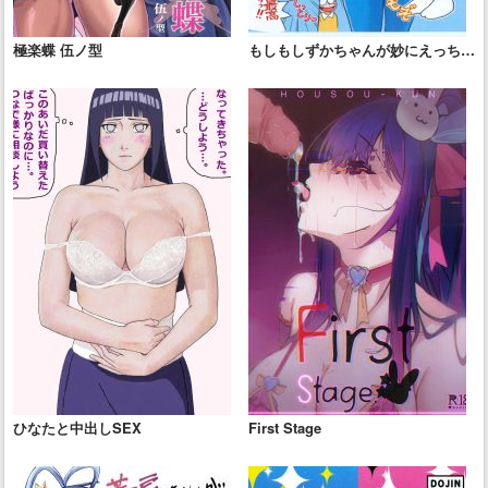
極楽蝶 伍ノ型
もしもしずかちゃんが妙にえっちな
ドラえもんだったら？
ひなたと中出しSEX
First Stage