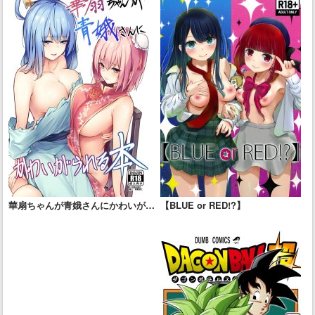
華扇ちゃんが青娥さんにかわいがら
【BLUE or RED!?】
れる本