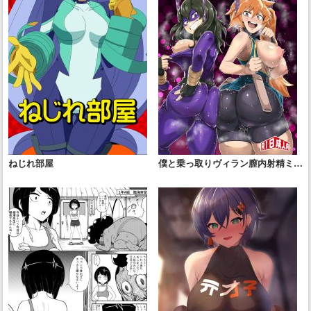
ねじれ部屋
僕と乗っ取りヴィラン膣内射精ミア
Vol.4