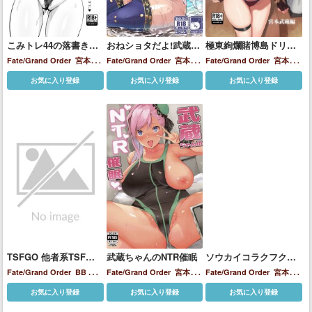
こみトレ44の落書きコ
おねショタだよ!武蔵ち
極東絢爛賭博島ドリー
ピ本
ゃん!
ムアイランドー宮本武
Fate/Grand Order
宮本武
Fate/Grand Order
宮本武
Fate/Grand Order
宮本武
蔵編
蔵
蔵
蔵
お気に入り登録
お気に入り登録
お気に入り登録
TSFGO 他者系TSFア
武蔵ちゃんのNTR催眠
ソウカイコラクフクジ
ンソロジー
ュウゲキ
Fate/Grand Order
BB
アビ
Fate/Grand Order
宮本武
Fate/Grand Order
宮本武
ゲイル・ウィリアムズ
イシ
蔵
蔵
お気に入り登録
お気に入り登録
お気に入り登録
ュタル
イリヤスフィール・
フォン・アインツベルン
エ