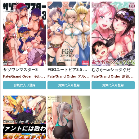
レシュキガル
エレナ・ブラ
ヴァッキー
カーマ
ジャン
ヌ・ダルク
ジャンヌ・ダル
ク（オルタ）
スカサハ＝ス
カディ
ゼノビア
トラロック
ナイチンゲール
バーヴァ
ン・シー
マシュ・キリエラ
イト
モルガン
伊吹童子
加藤
段蔵
宮本武蔵
巴御前
楊貴
妃
清姫
謎のヒロインXX
酒
呑童子
サソワレマスター3
FGOユートピア3.5 サ
むさかべ×ショタぐだ
マー性技対決生放送
Fate/Grand Order
キルケ
Fate/Grand Order
アルト
Fate/Grand Order
刑部姫
ー
マルタ
宮本武蔵
葛飾北
リア・ペンドラゴン(ランサ
宮本武蔵
お気に入り登録
お気に入り登録
お気に入り登録
斎
謎のヒロインXX
ー)
宮本武蔵
沖田総司