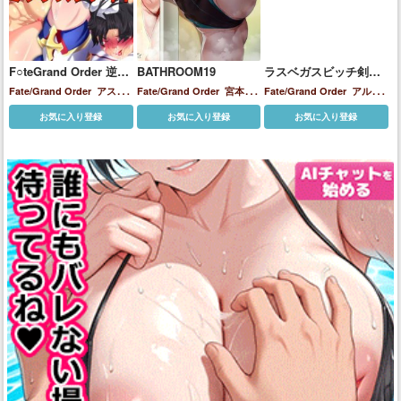
F○teGrand Order 逆リ
BATHROOM19
ラスベガスビッチ剣豪
ョナプロレス サーヴァ
セックス七色勝負
Fate/Grand Order
アスト
Fate/Grand Order
宮本武
Fate/Grand Order
アルト
ントには敵わない。
ライア
エレシュキガル
エレ
蔵
リア・ペンドラゴン(ランサ
お気に入り登録
お気に入り登録
お気に入り登録
ナ・ブラヴァッキー
カイニ
ー)
ジャンヌ・ダルク
スカ
ス
ケツァル・コアトル
ジャ
サハ
スカサハ＝スカディ
ナ
ンヌ・ダルク（オルタ）
ス
イチンゲール
マシュ・キリ
カサハ
ネロ・クラウディウ
エライト
刑部姫
宮本武蔵
沖
ス
パッションリップ
ブラダ
田総司
牛若丸
葛飾北斎
マンテ
マシュ・キリエライ
ト
マタ・ハリ
メイヴ
メルト
リリス
宮本武蔵
清姫
源頼
光