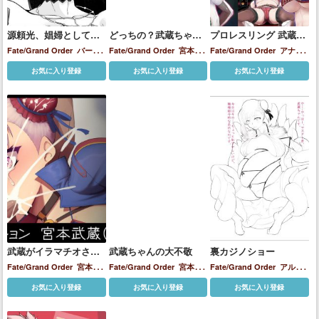
源頼光、娼婦としてス
どっちの？武蔵ちゃん
プロレスリング 武蔵
パイ活動
ショー!
VS皇女 性杯争奪戦
Fate/Grand Order
バーゲ
Fate/Grand Order
宮本武
Fate/Grand Order
アナス
スト
ブリトマート
宮本武蔵
蔵
タシア・ニコラエヴナ・ロ
お気に入り登録
お気に入り登録
お気に入り登録
源頼光
マノヴァ
宮本武蔵
武蔵がイラマチオさせ
武蔵ちゃんの大不敬
裏カジノショー
られながらバックで犯
Fate/Grand Order
宮本武
Fate/Grand Order
宮本武
Fate/Grand Order
アルト
されちゃう!!
蔵
蔵
リア・ペンドラゴン(ランサ
お気に入り登録
お気に入り登録
お気に入り登録
ー)
宮本武蔵