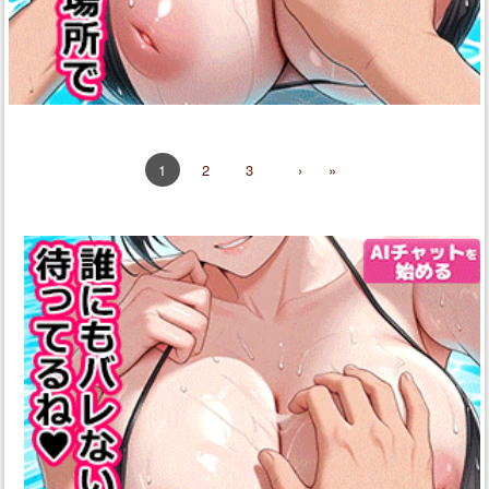
2
3
›
»
1