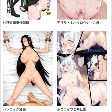
柱稽古御奉仕記録
アリサ・ミハイロヴナ・九条
ハンコック漫画
ホロライブご奉仕部