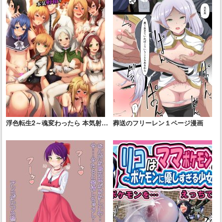
浮色転生2～魂変わったら 本気射精
葬送のフリーレン１ページ漫画
す～