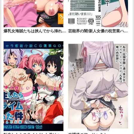
爆乳女海賊たちは挟んでから挿れる
芸能界の闇!新人女優の枕営業ハメ
のがお好き
撮り流出!