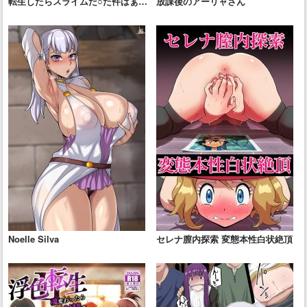
転生したらスライムだ○た件はぁは
放課後のアーリャさん
ぁCG集
Noelle Silva
セレナ膣内探索 変態本性白状絶頂