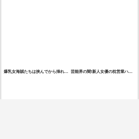
爆乳女海賊たちは挟んでから挿れる
芸能界の闇!新人女優の枕営業ハメ
のがお好き
撮り流出!