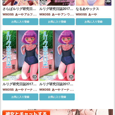
さらばルリグ研究日誌
ルリグ研究日誌2017春
なるあやックス
平成最後の夏号
号
WIXOSS
あーや
アルフォ
WIXOSS
あーや
アン
ウム
WIXOSS
あーや
ウ
アン
ウムル
ウリス
ソウ
ル
タウィル
ナナシ
御影はん
お気に入り登録
お気に入り登録
お気に入り登録
イ
タウィル
ミュウ
リメン
な
バ
橋本アミカ
水嶋清衣
紅林
遊月
繭
ルリグ研究日誌2017夏
ルリグ研究日誌2017夏
号
号
WIXOSS
あーや
ドーナ
ミ
WIXOSS
あーや
ドーナ
ミ
ュウ
水嶋清衣
ュウ
水嶋清衣
お気に入り登録
お気に入り登録