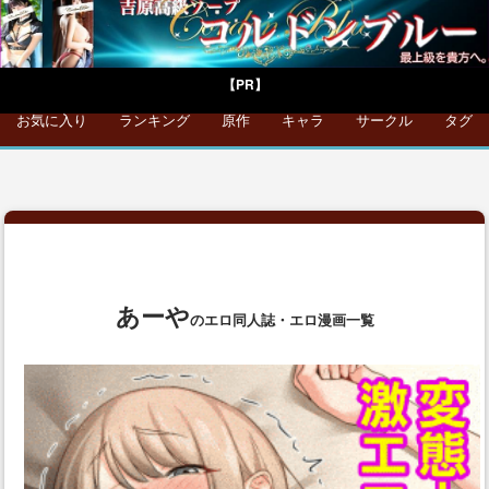
【PR】
お気に入り
ランキング
原作
キャラ
サークル
タグ
あーや
のエロ同人誌・エロ漫画一覧