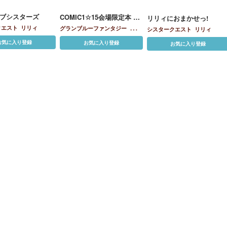
ブシスターズ
COMIC1☆15会場限定本 こ
リリィにおまかせっ!
うしん♥こうしん
クエスト
リリィ
グランブルーファンタジー
エリ
シスタークエスト
リリィ
ン
クリスタリア・リリィ
ティア
お気に入り登録
お気に入り登録
お気に入り登録
リリィ