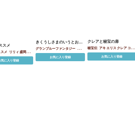
クレアと秘宝の扉
きくうしさまのいうとおり
ススメ
っ
秘宝伝
アキ
エリス
クレア
コレ
グランブルーファンタジー
ゼタ
ススメ
リリィ
盛岡森
ット
シャーリー
シャロン
ヒル
ナルメア
リリィ
お気に入り登録
お気に入り登録
リリィ
レオナ
お気に入り登録