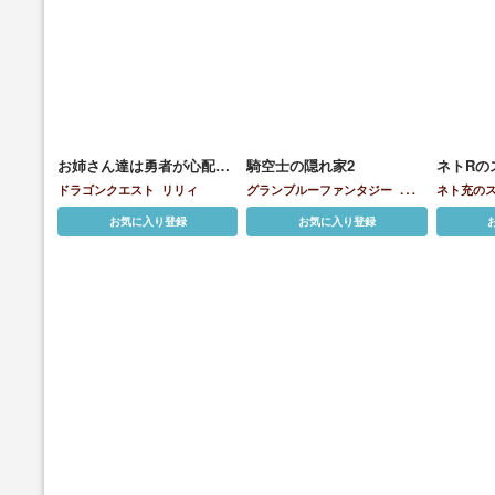
お姉さん達は勇者が心配で
騎空士の隠れ家2
ネトRの
仕方がないようです。
ドラゴンクエスト
リリィ
グランブルーファンタジー
アン
ネト充の
ナ
カリオストロ
カルテイラ
カレ
子
お気に入り登録
お気に入り登録
ン
クムユ
クラリス
ジータ
シグ
スカーサハ
セレフィラ
ソシエ
タ
ーニャ
ダエッタ
ティアマト・マ
グナ
ナルメア
フェリ
マリー
メー
テラ
リリィ