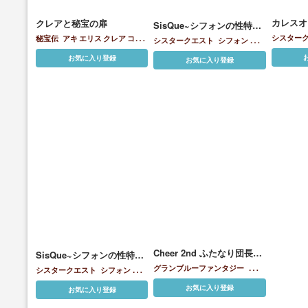
カレスオ
クレアと秘宝の扉
SisQue~シフォンの性特訓
~
シスター
秘宝伝
アキ
エリス
クレア
コレ
シスタークエスト
シフォン
ステ
ット
シャーリー
シャロン
ヒルダ
ラ
リリィ
お気に入り登録
お気に入り登録
リリィ
レオナ
Cheer 2nd ふたなり団長の
SisQue~シフォンの性特訓
添い寝当番
~
グランブルーファンタジー
アス
シスタークエスト
シフォン
ステ
テール
ヴェトル
エリン
ジータ
リ
ラ
リリィ
お気に入り登録
お気に入り登録
リィ