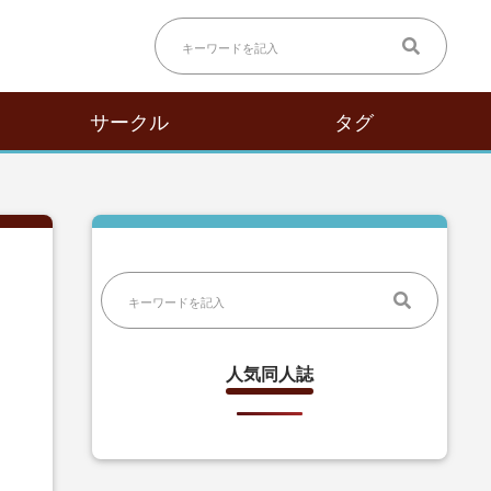
サークル
タグ
人気同人誌