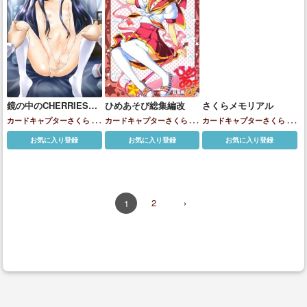
鏡の中のCHERRIES
ひめあそび総集編改
さくらメモリアル
CC
カードキャプターさくら
大
カードキャプターさくら
大
カードキャプターさくら
大
道寺知世
道寺知世
木之本桜
道寺知世
木之本桜
お気に入り登録
お気に入り登録
お気に入り登録
2
›
1