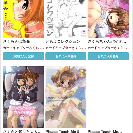
さくらんぼ革命
ともよコレクション
さくらちゃんパイオツ
メモリアル総集編
カードキャプターさくら
大
カードキャプターさくら
大
カードキャプターさくら
大
道寺知世
木之本桜
道寺知世
木之本桜
道寺知世
木之本桜
お気に入り登録
お気に入り登録
お気に入り登録
さくらと知世と大人の
Please Teach Me 5
Please Teach Me