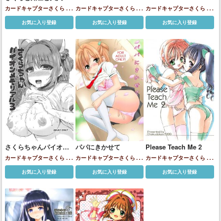
お風呂
Platinum
カードキャプターさくら
大
カードキャプターさくら
大
カードキャプターさくら
三
道寺知世
木之本桜
道寺知世
木之本桜
原千春
大道寺知世
木之本桜
お気に入り登録
お気に入り登録
お気に入り登録
柳沢奈緒子
さくらちゃんパイオツ
パパにきかせて
Please Teach Me 2
メモリアル3
カードキャプターさくら
大
カードキャプターさくら
大
カードキャプターさくら
大
道寺知世
木之本桜
道寺知世
木之本桜
道寺知世
木之本桜
お気に入り登録
お気に入り登録
お気に入り登録