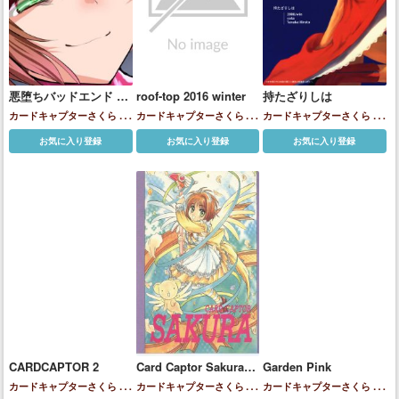
悪堕ちバッドエンド そ
roof-top 2016 winter
持たざりしは
の４
カードキャプターさくら
大
カードキャプターさくら
大
カードキャプターさくら
大
道寺知世
木之本桜
道寺知世
木之本桜
道寺園美
大道寺知世
木之本
お気に入り登録
お気に入り登録
お気に入り登録
桜
CARDCAPTOR 2
Card Captor Sakura
Garden Pink
Blue Version
カードキャプターさくら
カードキャプターさくら
大
カードキャプターさくら
大