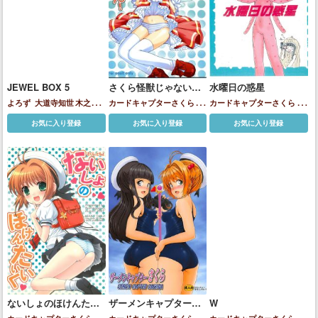
JEWEL BOX 5
さくら怪獣じゃないも
水曜日の惑星
ん !
よろず
大道寺知世
木之本
カードキャプターさくら
大
カードキャプターさくら
大
桜
沢渡ほのか
道寺知世
木之本桜
道寺知世
木之本桜
お気に入り登録
お気に入り登録
お気に入り登録
ないしょのほけんたい
ザーメンキャプターさ
W
いく
くら