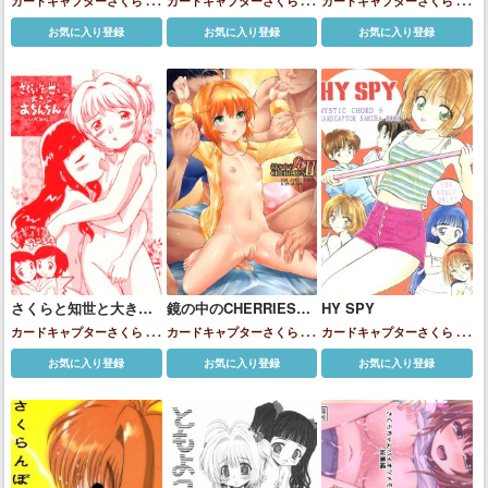
カードキャプターさくら
大
カードキャプターさくら
大
カードキャプターさくら
大
道寺知世
木之本桜
道寺知世
木之本桜
道寺知世
木之本桜
お気に入り登録
お気に入り登録
お気に入り登録
さくらと知世と大きな
鏡の中のCHERRIES
HY SPY
おちんちん
CCII
カードキャプターさくら
大
カードキャプターさくら
三
カードキャプターさくら
三
道寺園美
大道寺知世
木之本
原千春
大道寺知世
木之本桜
原千春
大道寺知世
木之本桜
お気に入り登録
お気に入り登録
お気に入り登録
桜
柳沢奈緒子