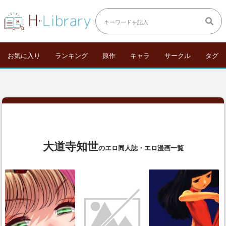
お気に入り
ランキング
原作
キャラ
サークル
タグ
大道寺知世
のエロ同人誌・エロ漫画一覧