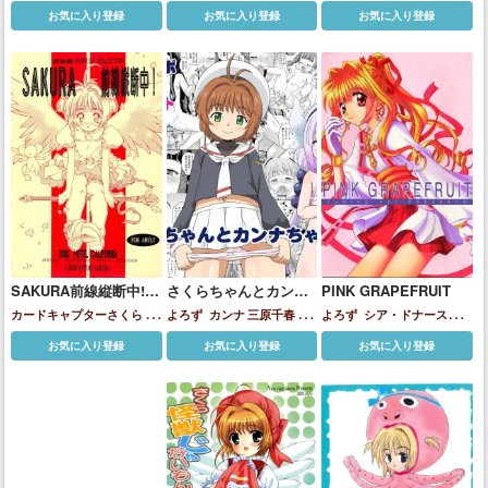
佐々木利佳
大道寺知世
柳沢
道寺知世
道寺知世
木之本桜
お気に入り登録
お気に入り登録
お気に入り登録
奈緒子
SAKURA前線縦断中!
さくらちゃんとカンナ
PINK GRAPEFRUIT
総集編
ちゃんの本
カードキャプターさくら
よろず
カンナ
三原千春
よろず
シア・ドナースター
佐々木利佳
大道寺知世
木之
佐々木利佳
大道寺知世
木之
ク
マルローネ
大道寺知世
日
お気に入り登録
お気に入り登録
お気に入り登録
本桜
本桜
柳沢奈緒子
下部まろん
日野森あずさ
木
之本桜
神崎あかり