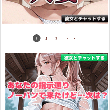
2
3
›
»
1