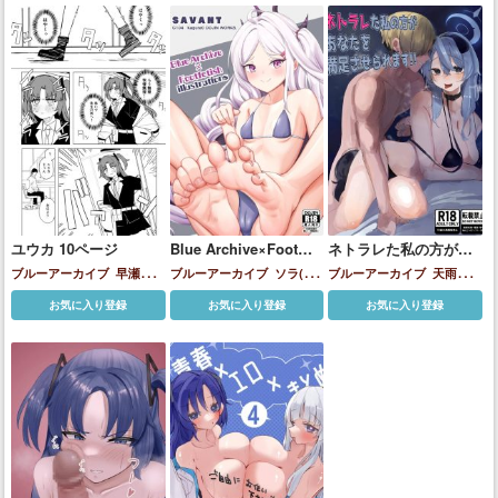
ユウカ 10ページ
Blue Archive×Foot
ネトラレた私の方があ
fetish illustrations
なたを満足させられま
ブルーアーカイブ
早瀬ユウ
ブルーアーカイブ
ソラ(ブ
ブルーアーカイブ
天雨ア
す！！
カ
ルアカ)
伊草ハルカ
合歓垣
コ
早瀬ユウカ
お気に入り登録
お気に入り登録
お気に入り登録
フブキ
才羽ミドリ
才羽モモ
イ
早瀬ユウカ
梔子ユメ
橘ノ
ゾミ
橘ヒカリ
浅黄ムツキ
砂
狼シロコ
空崎ヒナ
聖園ミカ
陸八魔アル
霞沢ミユ
飛鳥馬
トキ
鬼方カヨコ