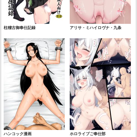
柱稽古御奉仕記録
アリサ・ミハイロヴナ・九条
ハンコック漫画
ホロライブご奉仕部