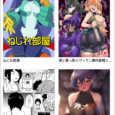
ねじれ部屋
僕と乗っ取りヴィラン膣内射精ミア
Vol.4