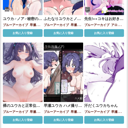
ユウカ♂ノア♂秘密の〇
ふたなりユウカとノア
先生!××コキはお好きで
〇
のイチャラブアナルセ
すか?
ブルーアーカイブ
早瀬ユウ
ブルーアーカイブ
早瀬ユウ
ブルーアーカイブ
アロナ
ックス
カ
生塩ノア
カ
生塩ノア
下江コハル
古関ウイ
天見ノ
お気に入り登録
お気に入り登録
お気に入り登録
ドカ
愛清フウカ
才羽ミドリ
早瀬ユウカ
月雪ミヤコ
棗イ
ロハ
空井サキ
聖園ミカ
阿慈
谷ヒフミ
裸のユウカと正常位で
早瀬ユウカ ハメ撮り鑑
汗だくユウカちゃん
イチャラブえっちする
賞射精管理手コキ
ブルーアーカイブ
早瀬ユウ
ブルーアーカイブ
早瀬ユウ
ブルーアーカイブ
早瀬ユウ
♡
カ
カ
生塩ノア
カ
お気に入り登録
お気に入り登録
お気に入り登録