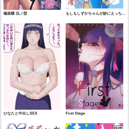
極楽蝶 伍ノ型
もしもしずかちゃんが妙にえっちな
ドラえもんだったら？
ひなたと中出しSEX
First Stage