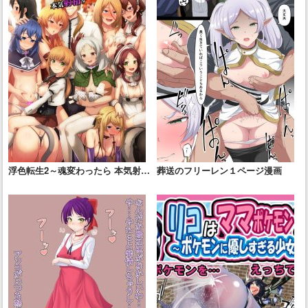
浮色転生2～魂変わったら 本気射精
葬送のフリーレン１ページ漫画
す～