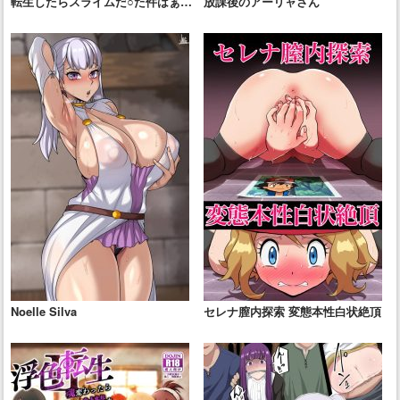
転生したらスライムだ○た件はぁは
放課後のアーリャさん
ぁCG集
Noelle Silva
セレナ膣内探索 変態本性白状絶頂