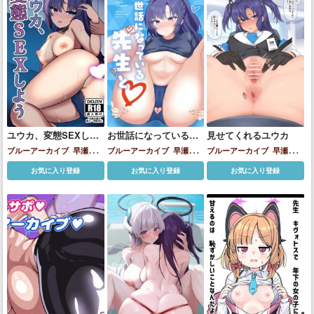
ユウカ、変態SEXしよ
お世話になっている先
見せてくれるユウカ
う
生と
ブルーアーカイブ
早瀬ユウ
ブルーアーカイブ
早瀬ユウ
ブルーアーカイブ
早瀬ユウ
カ
カ
カ
お気に入り登録
お気に入り登録
お気に入り登録