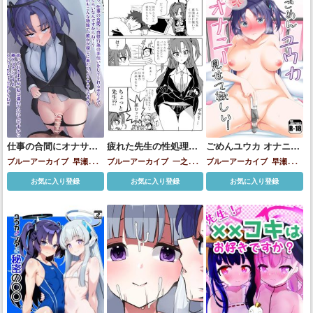
仕事の合間にオナサポ
疲れた先生の性処理を
ごめんユウカ オナニー
してくれるユウカちゃ
してくれるユウカとア
見せて欲しい！
ブルーアーカイブ
早瀬ユウ
ブルーアーカイブ
一之瀬ア
ブルーアーカイブ
早瀬ユウ
ん
スナ
カ
スナ
早瀬ユウカ
カ
お気に入り登録
お気に入り登録
お気に入り登録