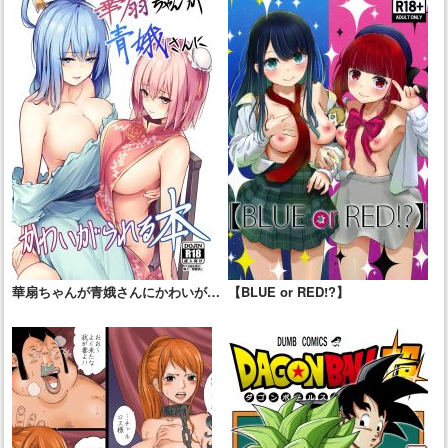
華扇ちゃんが青娥さんにかわいがら
【BLUE or RED!?】
れる本