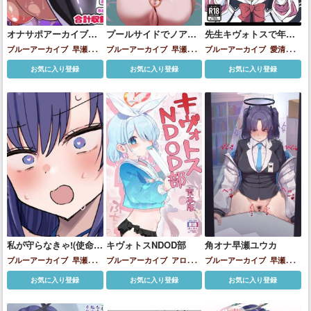
オナサポアーカイブ肉
プールサイドでノアと
先生キヴォトスで年下
便器ユウカ編
ユウカと3Pしちゃう♡
の女の子に甘えるのは
ブルーアーカイブ
早瀬ユウ
ブルーアーカイブ
早瀬ユウ
ブルーアーカイブ
愛清フウ
恥ずかしいことなんだ
カ
カ
生塩ノア
カ
才羽モモイ
早瀬ユウカ
橘
お気に入り登録
お気に入り登録
お気に入り登録
よ
ノゾミ
浅黄ムツキ
猫塚ヒビ
キ
生塩ノア
白石ウタハ
豊見
コトリ
黒崎コユキ
私が守らなきゃ!(使命
キヴォトスNDOD部
角オナ早瀬ユウカ
感)からすぐに催〇アプ
ブルーアーカイブ
早瀬ユウ
ブルーアーカイブ
アロナ
ブルーアーカイブ
早瀬ユウ
リを先生に使うユウカ
カ
生塩ノア
下江コハル
小鳥遊ホシノ
才
カ
お気に入り登録
お気に入り登録
お気に入り登録
カラーえっつ漫画
羽ミドリ
早瀬ユウカ
栗村ア
イリ
生塩ノア
砂狼シロコ
空
崎ヒナ
阿慈谷ヒフミ