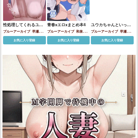
性処理してくれるユウ
青春xエロxまとめ本4
ユウカちゃんといっし
カ
ょ♡
ブルーアーカイブ
早瀬ユウ
ブルーアーカイブ
和泉元エ
ブルーアーカイブ
早瀬ユウ
カ
イミ
早瀬ユウカ
杏山カズサ
カ
生塩ノア
お気に入り登録
お気に入り登録
お気に入り登録
栗村アイリ
生塩ノア
百合園
セイア
砂狼シロコ
聖園ミカ
鬼方カヨコ
黒崎コユキ