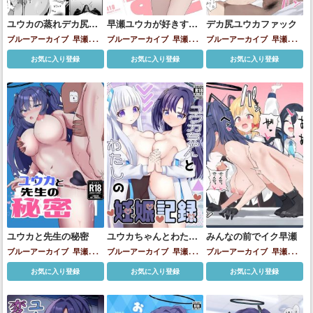
ユウカの蒸れデカ尻コ
早瀬ユウカが好きすぎ
デカ尻ユウカファック
キで抜いてもらう漫画
る!!
ブルーアーカイブ
早瀬ユウ
ブルーアーカイブ
早瀬ユウ
ブルーアーカイブ
早瀬ユウ
カ
カ
カ
お気に入り登録
お気に入り登録
お気に入り登録
ユウカと先生の秘密
ユウカちゃんとわたし
みんなの前でイク早瀬
の妊娠記録
ブルーアーカイブ
早瀬ユウ
ブルーアーカイブ
早瀬ユウ
ブルーアーカイブ
早瀬ユウ
カ
カ
生塩ノア
カ
お気に入り登録
お気に入り登録
お気に入り登録