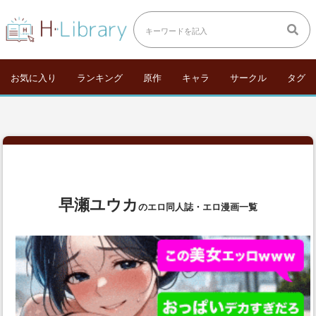
お気に入り
ランキング
原作
キャラ
サークル
タグ
早瀬ユウカ
のエロ同人誌・エロ漫画一覧