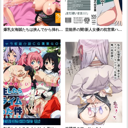
爆乳女海賊たちは挟んでから挿れる
芸能界の闇!新人女優の枕営業ハメ
のがお好き
撮り流出!