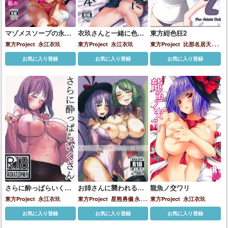
マゾメスソープの永江
衣玖さんと一緒に色々
東方紺色狂2
衣玖
頑張る本
東方Project
永江衣玖
東方Project
永江衣玖
東方Project
比那名居天子
永江衣玖
お気に入り登録
お気に入り登録
お気に入り登録
さらに酔っぱらいくさ
お姉さんに襲われる程
龍魚ノ交ワリ
ん
度の能力・前
東方Project
永江衣玖
東方Project
星熊勇儀
永江
東方Project
永江衣玖
衣玖
風見幽香
お気に入り登録
お気に入り登録
お気に入り登録