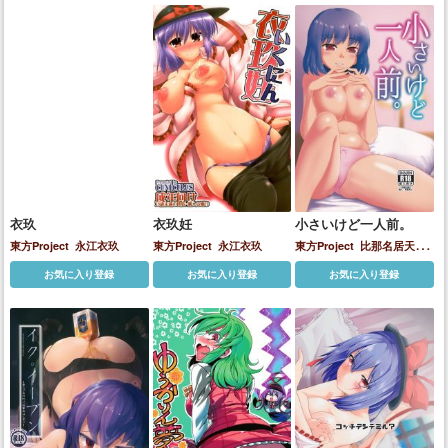
衣玖
衣玖妊
小さいけど一人前。
東方Project
永江衣玖
東方Project
永江衣玖
東方Project
比那名居天子
永江衣玖
お気に入り登録
お気に入り登録
お気に入り登録