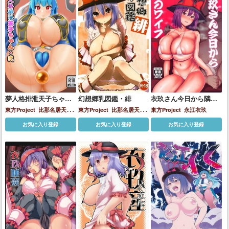
霊烏路空
霍青娥
夢人格排泄天子ちゃ
幻想郷乳図鑑・緋
衣玖さん今日から隣の
ん・弐
ワイフ
東方Project
比那名居天子
東方Project
比那名居天子
東方Project
永江衣玖
永江衣玖
永江衣玖
お気に入り登録
お気に入り登録
お気に入り登録