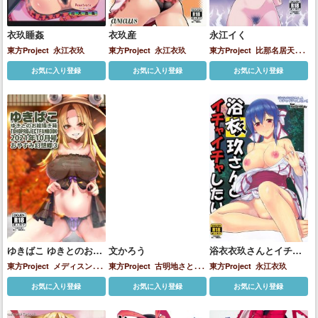
衣玖睡姦
衣玖産
永江イく
東方Project
永江衣玖
東方Project
永江衣玖
東方Project
比那名居天子
永江衣玖
お気に入り登録
お気に入り登録
お気に入り登録
ゆきばこ ゆきとのお絵
文かろう
浴衣衣玖さんとイチャ
描き箱 2021年10月号
イチャしたい!!
東方Project
メディスン・
東方Project
古明地さとり
東方Project
永江衣玖
おやすみ幻想郷3
メランコリー
八坂神奈子
四
姫海棠はたて
東風谷早苗
永
お気に入り登録
お気に入り登録
お気に入り登録
季映姫・ヤマザナドゥ
射命
江衣玖
丸文
小野塚小町
東風谷早苗
比那名居天子
永江衣玖
河城