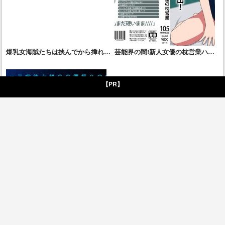
爆乳女海賊たちは挟んでから挿れる
芸能界の闇!新人女優の枕営業ハメ
のがお好き
撮り流出!
【PR】