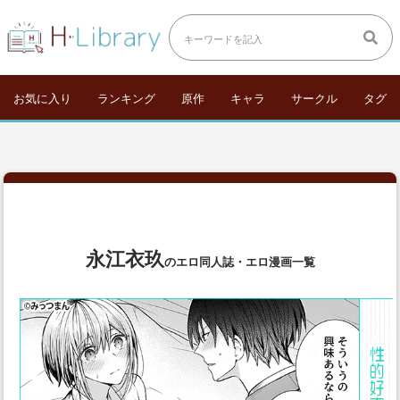
お気に入り
ランキング
原作
キャラ
サークル
タグ
永江衣玖
のエロ同人誌・エロ漫画一覧