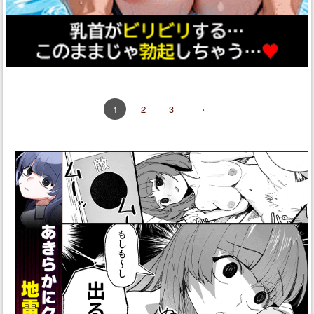
2
3
›
1