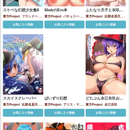
スケベな幻想少女集8
SkebのEro本
ふたなり天子と衣玖さ
んがイチャラブレズH
東方Project
フランドー
東方Project
パチュリー・
東方Project
比那名居天子
ル・スカーレット
ルーミア
ノーレッジ
フランドール・
永江衣玖
お気に入り登録
お気に入り登録
お気に入り登録
わかさぎ姫
埴安神袿姫
大妖
スカーレット
多々良小傘
幽
精
小野塚小町
山城たかね
杖
谷響子
永江衣玖
河城にとり
刀偶磨弓
永江衣玖
秋静葉
聖
白蓮
西行寺幽々子
鈴仙・優
曇華院・イナバ
霍青娥
スカイスクレーパー
ぱいずり幻想
どたぷん永江衣玖おま
んこ拡げックス
東方Project
比那名居天子
東方Project
アリス・マー
東方Project
永江衣玖
永江衣玖
ガトロイド
パチュリー・ノ
お気に入り登録
お気に入り登録
お気に入り登録
ーレッジ
八雲紫
八雲藍
多々
良小傘
射命丸文
小野塚小町
東風谷早苗
永江衣玖
聖白蓮