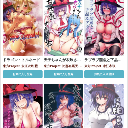
にとり
洩矢諏訪子
犬走椛
秋
穣子
秋静葉
鍵山雛
風見幽
香
ドラゴン・トルネード
天子ちゃんが衣玖さん
ラブラブ龍魚と下品な
にお仕置される本
アクメ
東方Project
永江衣玖
藍
東方Project
比那名居天子
東方Project
永江衣玖
永江衣玖
お気に入り登録
お気に入り登録
お気に入り登録