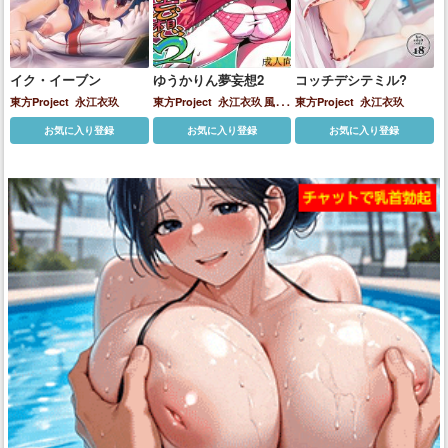
イク・イーブン
ゆうかりん夢妄想2
コッチデシテミル?
東方Project
永江衣玖
東方Project
永江衣玖
風見
東方Project
永江衣玖
幽香
お気に入り登録
お気に入り登録
お気に入り登録