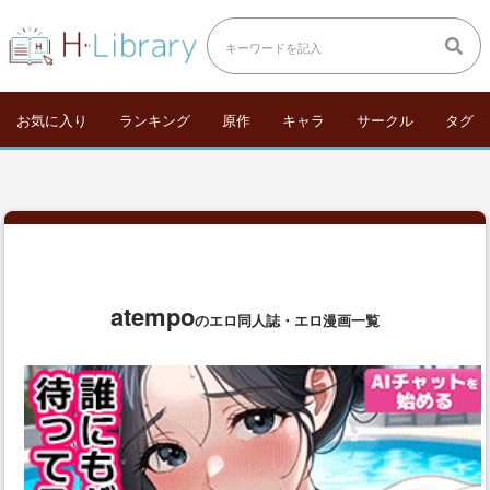
お気に入り
ランキング
原作
キャラ
サークル
タグ
atempo
のエロ同人誌・エロ漫画一覧