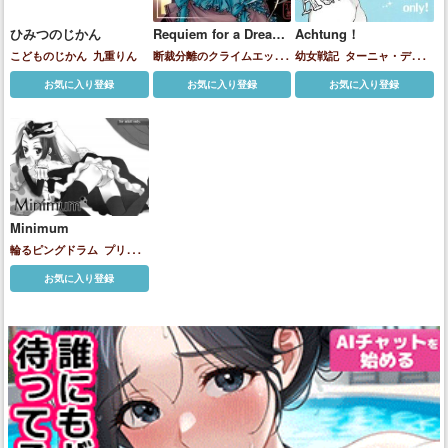
ひみつのじかん
Requiem for a Dream
Achtung！
-The Instead-
こどものじかん
九重りん
断裁分離のクライムエッジ
幼女戦記
ターニャ・デグレ
武者小路祝
病院坂病子
チャフ
お気に入り登録
お気に入り登録
お気に入り登録
Minimum
輪るピングドラム
プリンセ
ス・オブ・ザ・クリスタル
お気に入り登録