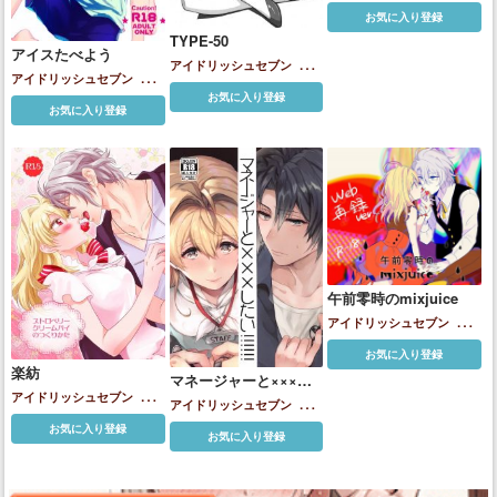
遊紡
お気に入り登録
TYPE-50
アイスたべよう
アイドリッシュセブン
小鳥
アイドリッシュセブン
小鳥
遊紡
お気に入り登録
遊紡
お気に入り登録
午前零時のmixjuice
アイドリッシュセブン
小鳥
遊紡
お気に入り登録
楽紡
マネージャーと×××し
アイドリッシュセブン
小鳥
たい！！！！！！
アイドリッシュセブン
小鳥
遊紡
遊紡
お気に入り登録
お気に入り登録