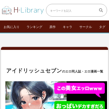
お気に入り
ランキング
原作
キャラ
サークル
タグ
アイドリッシュセブン
のエロ同人誌・エロ漫画一覧