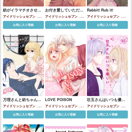
紡がイラマチオさせら
お付き愛していただけ
Rabbit! Rub it!
れてザー◯ンをごっく
ませんか?
アイドリッシュセブン
小鳥
アイドリッシュセブン
小鳥
アイドリッシュセブン
小鳥
んする!!
遊紡
遊紡
遊紡
お気に入り登録
お気に入り登録
お気に入り登録
万理さんと紡ちゃんの
LOVE POISON
壮五さんはいつも優し
しっぽり湯けむり二人
い
アイドリッシュセブン
小鳥
アイドリッシュセブン
小鳥
アイドリッシュセブン
小鳥
旅
遊紡
遊紡
遊紡
お気に入り登録
お気に入り登録
お気に入り登録