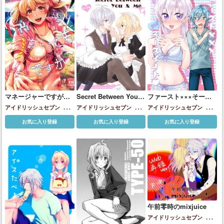
マネージャーですが…
Secret Between You &
ファースト×××そース
NATSUシちゃってもイ
Me
イート♥
アイドリッシュセブン
小鳥
アイドリッシュセブン
小鳥
アイドリッシュセブン
逢坂
イですか？
遊紡
遊紡
壮五(女体化)
お気に入り登録
お気に入り登録
お気に入り登録
午前零時のmixjuice
アイドリッシュセブン
小鳥